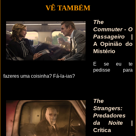
VÊ TAMBÉM
The
Commuter - O
Passageiro
|
A Opinião do
Mistério
E se eu te
pedisse para
fazeres uma coisinha? Fá-la-ias?
The
Strangers:
Predadores
da Noite
|
Crítica