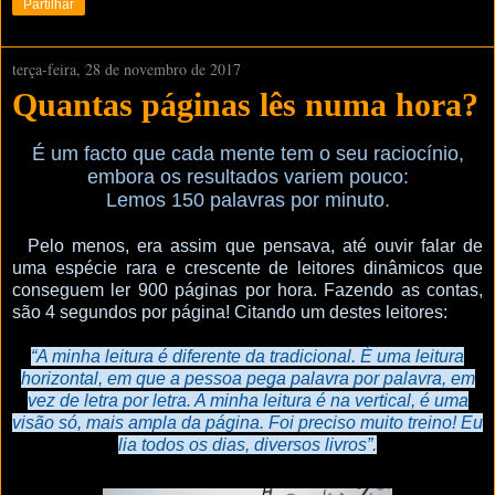
Partilhar
terça-feira, 28 de novembro de 2017
Quantas páginas lês numa hora?
É um facto que cada mente tem o seu raciocínio,
embora os resultados variem pouco:
Lemos 150 palavras por minuto.
Pelo menos, era assim que pensava, até ouvir falar de
uma espécie rara e crescente de leitores dinâmicos que
conseguem ler 900 páginas por hora. Fazendo as contas,
são 4 segundos por página! Citando um destes leitores:
“A minha leitura é diferente da tradicional. É uma leitura
horizontal, em que a pessoa pega palavra por palavra, em
vez de letra por letra. A minha leitura é na vertical, é uma
visão só, mais ampla da página. Foi preciso muito treino! Eu
lia todos os dias, diversos livros”.