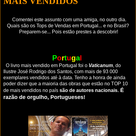
MAIS VENDIDOS
Comentei este assunto com uma amiga, no outro dia.
Quais são os Tops de Vendas em Portugal... e no Brasil?
Preparem-se...
Pois
estão prestes a descobrir!
P
o
r
t
u
g
a
l
O livro mais vendido em Portugal foi o
Vaticanum
, do
Ilustre José Rodrigo dos Santos, com mais de
93 000
exemplares vendidos até à data. Tenho a honra de ainda
poder dizer que a maioria das obras que estão no TOP 10
É
de mais vendidos no país
são de autores nacionais.
razão de orgulho, Portugueses!