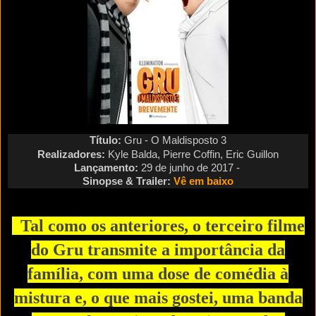
Título:
Gru - O Maldisposto 3
Realizadores:
Kyle Balda, Pierre Coffin, Eric Guillon
Lançamento:
29
de junho de 2017 -
Sinopse &
Trailer:
V
ê em baixo
Tal como os anteriores, o terceiro filme
do Gru transmite a importância da
família, com uma dose de comédia à
mistura e, o que mais gostei, uma banda