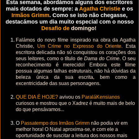
Esta semana, abordámos alguns dos escritores
mais dotados de sempre: a
Agatha Christie
e os
Irmãos Grimm
. Como se isto não chegasse,
destacámos um dia muito especial com o nosso
Desafio de
domingo
!
Falámos do novo filme inspirado na obra da Agatha
Christie,
Um Crime no Expresso do Oriente.
Esta
escritora delicada não só conquistou os corações dos
seus leitores, como o título de
Dama do Crime
. O seu
reconhecimento é merecido! Embora este filme
possua algumas falhas estruturais, não há dúvidas da
beleza única da sua escrita, bem como a
excentricidade das suas personagens.
QUE DIA É HOJE?
avivou os
ParaláKensianos
curiosos e mostrou que o Xadrez é muito mais de belo
do que pensávamos...
O
Passatempo dos Irmãos Grimm
não podia vir em
melhor hora! O Natal aproxima-se, e com ele a
oportunidade de suscitar a leitura dos nossos mais