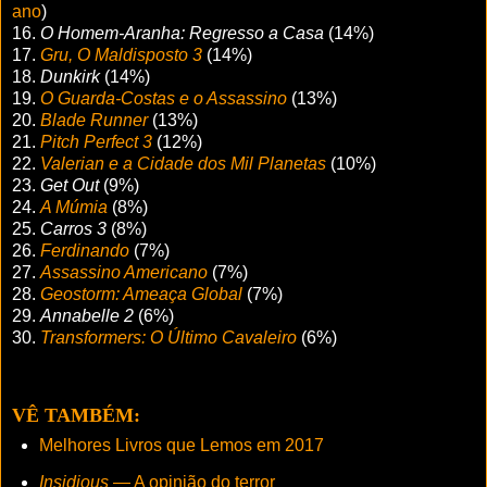
ano
)
16.
O Homem-Aranha: Regresso a Casa
(14%)
17.
Gru, O Maldisposto 3
(14%)
18.
Dunkirk
(14%)
19.
O Guarda-Costas e o Assassino
(13%)
20.
Blade Runner
(13%)
21.
Pitch Perfect 3
(12%)
22.
Valerian e a Cidade dos Mil Planetas
(10%)
23.
Get Out
(9%)
24.
A Múmia
(8%)
25.
Carros 3
(8%)
26.
Ferdinando
(7%)
27.
Assassino Americano
(7%)
28.
Geostorm: Ameaça Global
(7%)
29.
Annabelle 2
(6%)
30.
Transformers: O Último Cavaleiro
(6%)
VÊ TAMBÉM:
Melhores Livros que Lemos em 2017
Insidious
— A opinião do terror