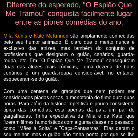
Diferente do esperado, "O Espião Que
Me Tramou" conquista facilmente lugar
entre as piores comédias do ano.
Mila Kunis
e
Kate McKinnon
são amplamente conhecidas
pelo seu humor animado. É claro que o mérito nunca é
exclusivo das atrizes, mas também do conjunto de
profissionais que designam o guião, cenários, guarda-
roupa, etc. Em "O Espião Que Me Tramou" conseguiram
duas das atrizes mais cómicas, uma dezena de bons
cenários e um guarda-roupa considerável, no entanto,
esqueceram-se do guião.
Com uma centena de gracejos que nem podem ser
considerados piadas secas, a monotonia do filme dura duas
horas. Para além da história repetitiva e pouco consistente
típica das comédias, esta apenas dá para um par de
gargalhadas. Tinha expectativa da Mila e da Kate, que
fizeram filmes humorísticos com alguma classe no passado,
como "Mães à Solta" e "Caça-Fantasmas". Elas deram o
seu melhor, mas o guião não tinha ponta por que se lhe