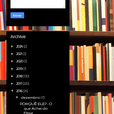
Archive
►
2024
(2)
►
2021
(2)
►
2020
(3)
►
2019
(7)
►
2018
(130)
►
2017
(220)
▼
2016
(25)
▼
dezembro
(17)
PORQUÊ ELE? - O
que Achei do
Filme