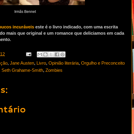
Irmãs Bennet
oucos incuráveis
este é o livro indicado, com uma escrita
edo mais que original e um romance que deliciamos em cada
mento.
:12
cção
,
Jane Austen
,
Livro
,
Opinião literária
,
Orgulho e Preconceito
,
Seth Grahame-Smith
,
Zombies
s:
tário