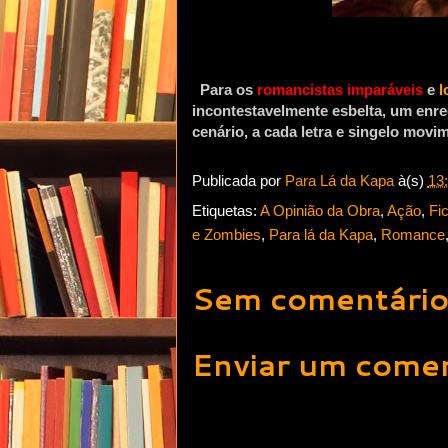
Para os
romancistas imparáveis
e
l
incontestavelmente esbelta, um enr
cenário, a cada letra e singelo movi
Publicada por
Para Lá da Kapa
à(s)
13
Etiquetas:
A Opinião da Obra
,
Ação
,
Fi
e Zombies
,
Para lá da Kapa
,
Romance
Sem comentário
Enviar um comen