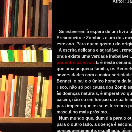
Autor: J
Se estiverem à espera de um livro
Preconceito e Zombies é um dos meus
este ano. Para quem gostou do origi
A escrita delicada e agradável, re
onde existe uma verdade inabalável.
por entre os vivos.
E é neste cenário
que uma pequena família, os Bennets
adversidades com a maior seriedade
Bennet, o pai e o único homem da fa
risco, não só por causa dos Zombi
às doenças naturais, é imperativo qu
casem, não só em funçao da sua feli
para impedir que os seus terrenos p
masculino mais próximo.
Num mundo que, dum dia para o ou
para o outro lado, a doença é escond
consequentemente, espalhada, técni