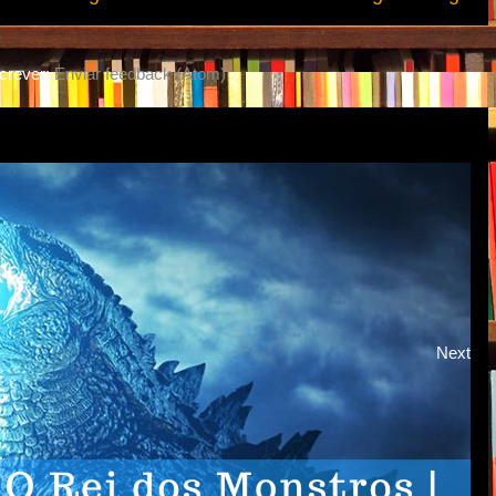
crever:
Enviar feedback (Atom)
Next