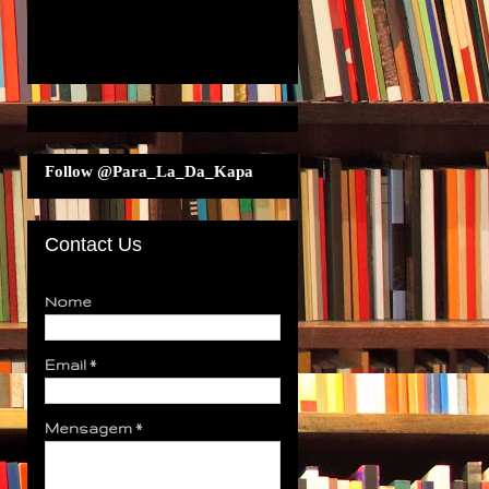
Follow @Para_La_Da_Kapa
Contact Us
Nome
Email
*
Mensagem
*