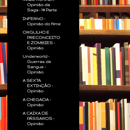
Opinião da
Saga - 1ª Parte
INFERNO -
Opinião do filme
ORGULHO E
PRECONCEITO
E ZOMBIES -
Opinião
Underworld -
Guerras de
Sangue -
Opinião
A SEXTA
EXTINÇÂO -
Opinião
A CHEGADA -
Opinião
A CAIXA DE
PÁSSAROS -
Opinião