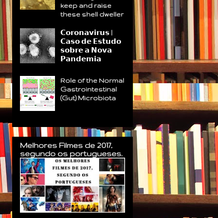
keep and raise
these shell dweller
𝗖𝗼𝗿𝗼𝗻𝗮𝘃𝗶𝗿𝘂𝘀 |
𝗖𝗮𝘀𝗼 𝗱𝗲 𝗘𝘀𝘁𝘂𝗱𝗼
𝘀𝗼𝗯𝗿𝗲 𝗮 𝗡𝗼𝘃𝗮
𝗣𝗮𝗻𝗱𝗲𝗺𝗶𝗮
Role of the Normal
Gastrointestinal
(Gut) Microbiota
Melhores Filmes de 2017,
segundo os portugueses.