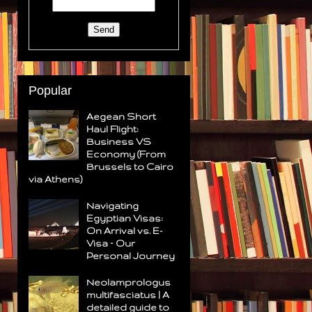
Popular
Aegean Short
Haul Flight:
Business VS
Economy (From
Brussels to Cairo
via Athens)
Navigating
Egyptian Visas:
On Arrival vs. E-
Visa – Our
Personal Journey
Neolamprologus
multifasciatus | A
detailed guide to