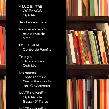
A LUZ ENTRE
OCEANOS -
Opinião
Já cheira a Natal!
Passageiros - O
que achei do
filme?
OS TEMITAS -
Conto de Família
Trilogia
Divergente -
Opinião
Monstros
Fantásticos e
Onde Encontrá-
los | Os Animais
MAZE RUNNER -
Opinião da
Saga - 2ª Parte
MAZE RUNNER -