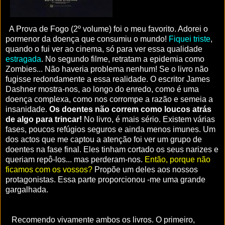
A Prova de Fogo (2º volume) foi o meu favorito. Adorei o
pormenor da doença que consumiu o mundo!
Fiquei triste
,
quando o fui ver ao cinema, só para ver essa qualidade
estragada
. No segundo filme, retratam a epidemia como
Zombies... Não haveria problema nenhum! Se o livro não
fugisse redondamente a essa realidade. O escritor James
Dashner mostra-nos, ao longo do enredo, como é uma
doença complexa, como nos corrompe a razão e semeia a
insanidade.
Os doentes não correm como loucos atrás
de algo para trincar!
No livro, é mais sério. Existem várias
fases, poucos refúgios seguros e ainda menos imunes. Um
dos actos que me captou a atenção foi ver um grupo de
doentes na fase final. Eles tinham cortado os seus narizes e
queriam repô-los... mas perderam-nos.
Então, porque não
ficamos com os vossos?
Propõe um deles aos nossos
protagonistas. Essa parte proporcionou -me uma grande
gargalhada.
Recomendo vivamente ambos os livros. O primeiro,