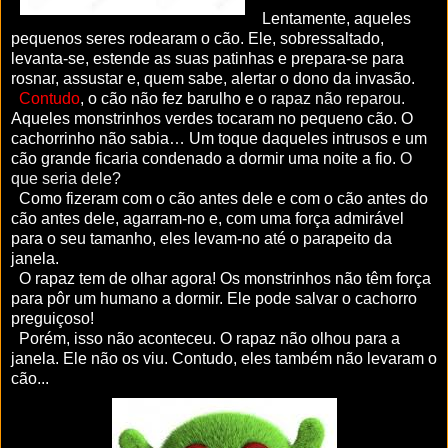
Lentamente, aqueles
pequenos seres rodearam o cão. Ele, sobressaltado,
levanta-se, estende as suas patinhas e prepara-se para
rosnar, assustar e, quem sabe, alertar o dono da invasão.
Contudo
, o cão não fez barulho e
o rapaz não reparou.
Aqueles monstrinhos verdes tocaram no pequeno cão. O
cachorrinho não sabia… Um toque daqueles intrusos e um
cão grande ficaria condenado a dormir uma noite a fio.
O
que seria dele?
Como fizeram com o cão antes dele e com o cão antes do
cão antes dele, agarram-no e, com uma força admirável
para o seu tamanho, eles levam-no até o parapeito da
janela.
O rapaz tem de olhar agora!
Os monstrinhos não têm força
para pôr um humano a dormir. Ele pode salvar o cachorro
preguiçoso!
Porém, isso não aconteceu. O rapaz não olhou para a
janela. Ele não os viu. Contudo, eles também não levaram o
cão...