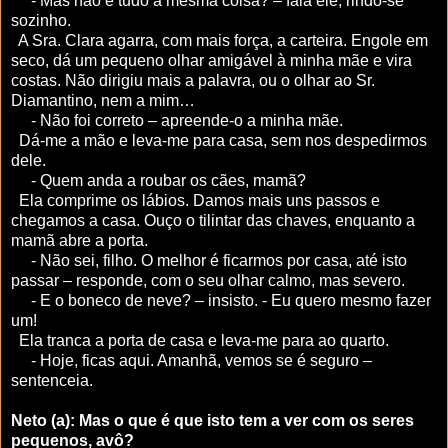
- Mas não é tudo a mesma coisa? – fala ele, rindo-se
sozinho.
A Sra. Clara agarra, com mais força, a carteira. Engole em
seco, dá um pequeno olhar amigável à minha mãe e vira
costas. Não dirigiu mais a palavra, ou o olhar ao Sr.
Diamantino, nem a mim…
- Não foi correto – apreende-o a minha mãe.
Dá-me a mão e leva-me para casa, sem nos despedirmos
dele.
- Quem anda a roubar os cães, mamã?
Ela comprime os lábios. Damos mais uns passos e
chegamos a casa. Ouço o tilintar das chaves, enquanto a
mamã abre a porta.
- Não sei, filho. O melhor é ficarmos por casa, até isto
passar – responde, com o seu olhar calmo, mas severo.
- E o boneco de neve? – insisto. - Eu quero mesmo fazer
um!
Ela tranca a porta de casa e leva-me para ao quarto.
- Hoje, ficas aqui. Amanhã, vemos se é seguro –
sentenceia.
Neto (a): Mas o que é que isto tem a ver com os seres
pequenos, avô?