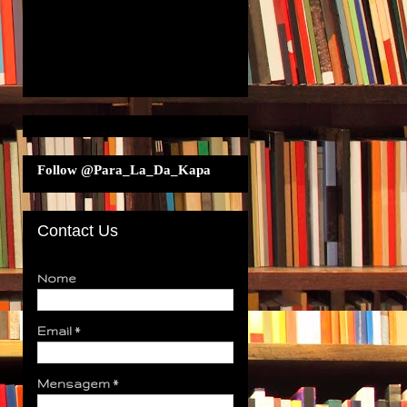
Follow @Para_La_Da_Kapa
Contact Us
Nome
Email
*
Mensagem
*