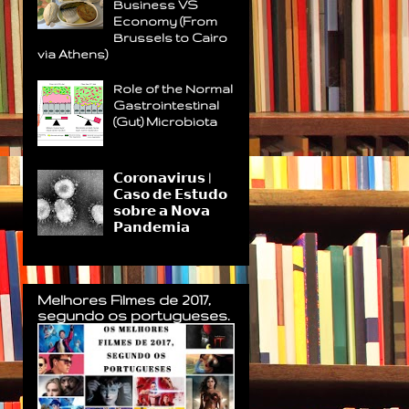
Business VS
Economy (From
Brussels to Cairo
via Athens)
Role of the Normal
Gastrointestinal
(Gut) Microbiota
𝗖𝗼𝗿𝗼𝗻𝗮𝘃𝗶𝗿𝘂𝘀 |
𝗖𝗮𝘀𝗼 𝗱𝗲 𝗘𝘀𝘁𝘂𝗱𝗼
𝘀𝗼𝗯𝗿𝗲 𝗮 𝗡𝗼𝘃𝗮
𝗣𝗮𝗻𝗱𝗲𝗺𝗶𝗮
Melhores Filmes de 2017,
segundo os portugueses.