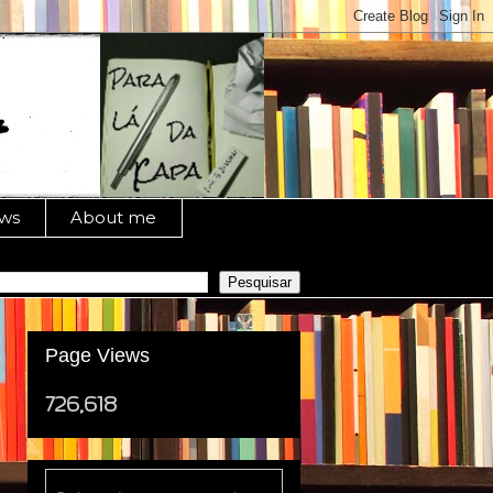
ews
About me
Page Views
726,618