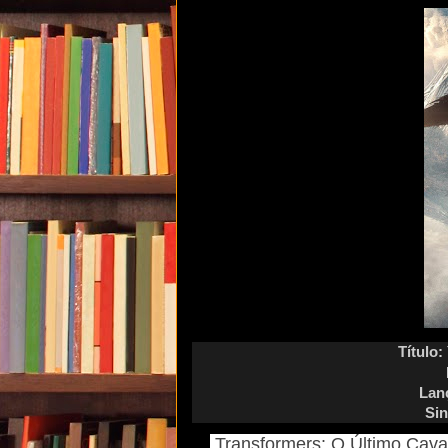
Título:
Lan
Si
Transformers: O Último Cavale