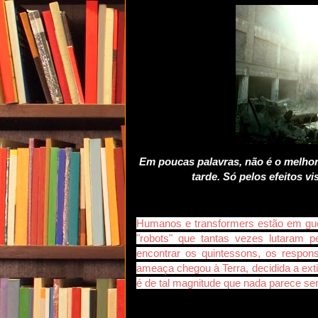
Em poucas palavras, não é o melhor
tarde. Só pelos efeitos vi
Humanos e transformers estão em guer
"robots" que tantas vezes lutaram p
encontrar os quintessons, os respon
ameaça chegou à Terra, decidida a ext
é de tal magnitude que nada parece ser