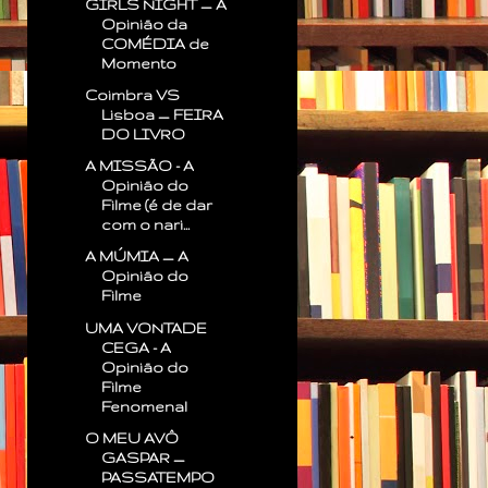
GIRLS NIGHT — A
Opinião da
COMÉDIA de
Momento
Coimbra VS
Lisboa — FEIRA
DO LIVRO
A MISSÃO - A
Opinião do
Filme (é de dar
com o nari...
A MÚMIA — A
Opinião do
Filme
UMA VONTADE
CEGA - A
Opinião do
Filme
Fenomenal
O MEU AVÔ
GASPAR —
PASSATEMPO