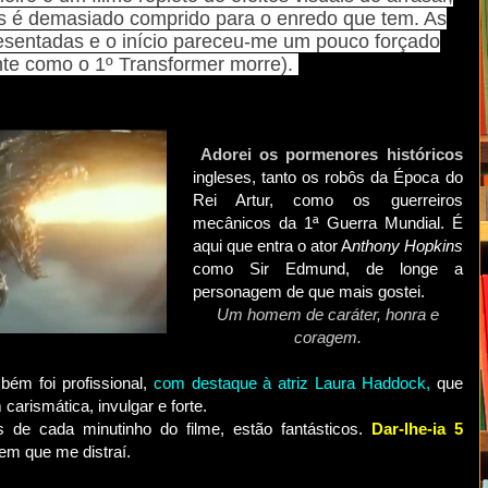
as é demasiado comprido para o enredo que tem. As
sentadas e o início pareceu-me um pouco forçado
nte como o 1º Transformer morre).
Adorei os pormenores históricos
ingleses, tanto os robôs da Época do
Rei Artur, como os guerreiros
mecânicos da 1ª Guerra Mundial. É
aqui que entra o ator A
nthony Hopkins
como Sir Edmund, de longe a
personagem de que mais gostei.
Um homem de caráter, honra e
coragem.
bém foi profissional,
com destaque à atriz Laura Haddock,
que
arismática, invulgar e forte.
de cada minutinho do filme, estão fantásticos.
Dar-lhe-ia 5
em que me distraí.