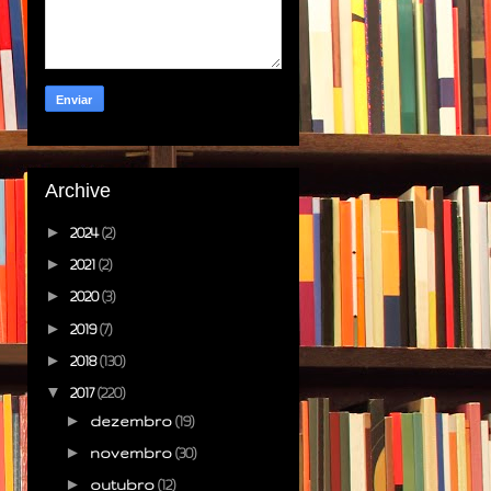
Archive
►
2024
(2)
►
2021
(2)
►
2020
(3)
►
2019
(7)
►
2018
(130)
▼
2017
(220)
►
dezembro
(19)
►
novembro
(30)
►
outubro
(12)