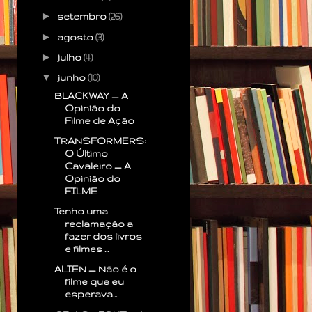
►
setembro
(26)
►
agosto
(3)
►
julho
(4)
▼
junho
(10)
BLACKWAY — A
Opinião do
Filme de Ação
TRANSFORMERS:
O Último
Cavaleiro — A
Opinião do
FILME
Tenho uma
reclamação a
fazer dos livros
e filmes ...
ALIEN — Não é o
filme que eu
esperava...