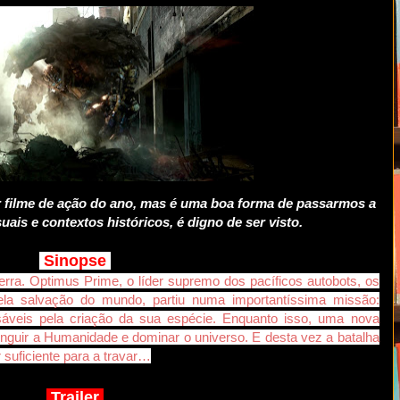
 filme de ação do ano, mas é uma boa forma de passarmos a
suais e contextos históricos, é digno de ser visto.
Sinopse
ra. Optimus Prime, o líder supremo dos pacíficos autobots, os
ela salvação do mundo, partiu numa importantíssima missão:
sáveis pela criação da sua espécie. Enquanto isso, uma nova
inguir a Humanidade e dominar o universo. E desta vez a batalha
 suficiente para a travar…
Trailer