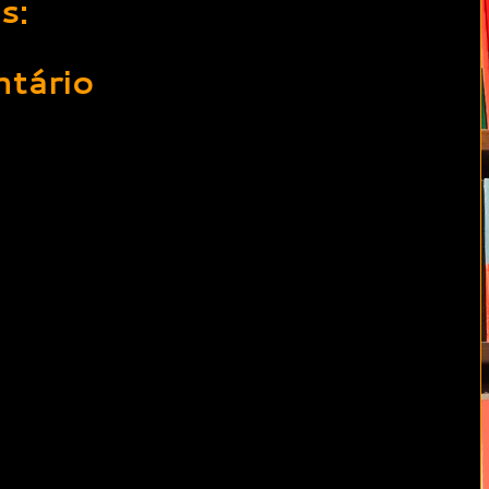
s:
tário