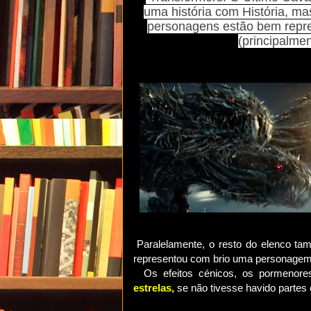
uma história com História, m
personagens estão bem repre
(principalme
Paralelamente, o resto do elenco tam
representou com brio uma personagem c
Os efeitos cénicos, os pormenores 
estrelas,
se não tivesse havido partes 