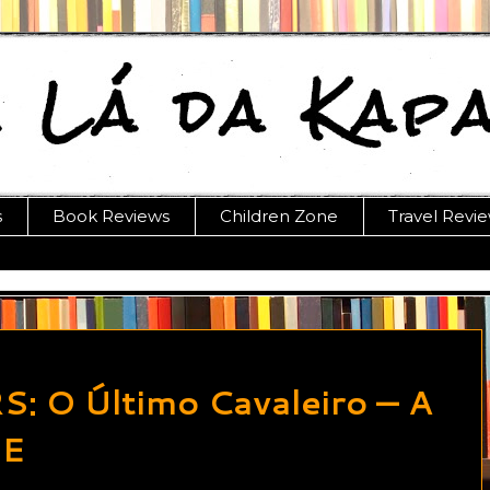
s
Book Reviews
Children Zone
Travel Revi
O Último Cavaleiro — A
ME