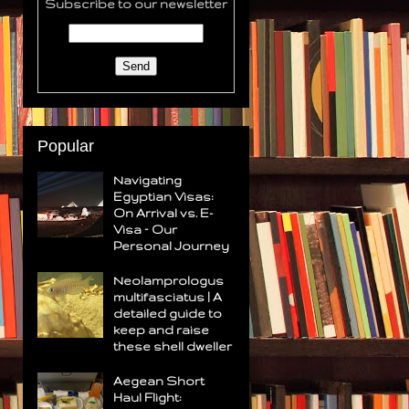
Subscribe to our newsletter
Popular
Navigating
Egyptian Visas:
On Arrival vs. E-
Visa – Our
Personal Journey
Neolamprologus
multifasciatus | A
detailed guide to
keep and raise
these shell dweller
Aegean Short
Haul Flight: