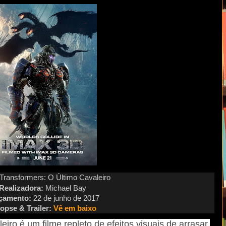
Transformers: O Último Cavaleiro
Realizadora:
Michael Bay
çamento:
22
de junho de 2017
nopse &
Trailer:
V
ê em baixo
iro é um filme repleto de efeitos visuais de arrasar,