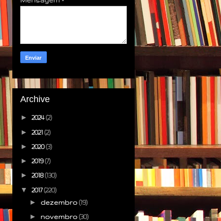
Archive
►
2024
(2)
►
2021
(2)
►
2020
(3)
►
2019
(7)
►
2018
(130)
▼
2017
(220)
►
dezembro
(19)
►
novembro
(30)