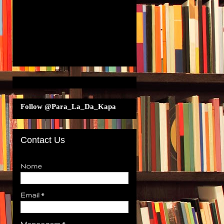
Follow @Para_La_Da_Kapa
Contact Us
Nome
Email
*
Mensagem
*