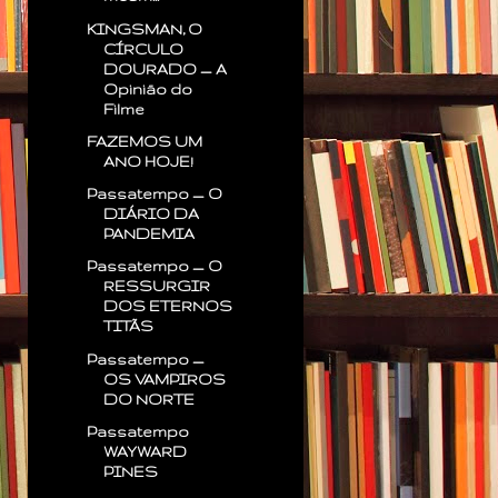
KINGSMAN, O
CÍRCULO
DOURADO — A
Opinião do
Filme
FAZEMOS UM
ANO HOJE!
Passatempo — O
DIÁRIO DA
PANDEMIA
Passatempo — O
RESSURGIR
DOS ETERNOS
TITÃS
Passatempo —
OS VAMPIROS
DO NORTE
Passatempo
WAYWARD
PINES