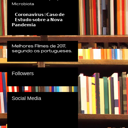
Microbiota
𝗖𝗼𝗿𝗼𝗻𝗮𝘃𝗶𝗿𝘂𝘀 | 𝗖𝗮𝘀𝗼 𝗱𝗲
𝗘𝘀𝘁𝘂𝗱𝗼 𝘀𝗼𝗯𝗿𝗲 𝗮 𝗡𝗼𝘃𝗮
𝗣𝗮𝗻𝗱𝗲𝗺𝗶𝗮
Melhores Filmes de 2017,
segundo os portugueses.
Followers
Social Media