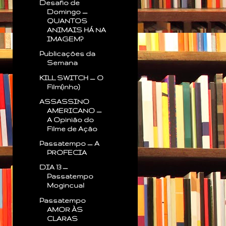
Desafio de
Domingo —
QUANTOS
ANIMAIS HÁ NA
IMAGEM?
Publicações da
Semana
KILL SWITCH — O
Film(inho)
ASSASSINO
AMERICANO —
A Opinião do
Filme de Ação
Passatempo — A
PROFECIA
DIA 13 —
Passatempo
Mogincual
Passatempo
AMOR ÀS
CLARAS