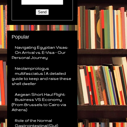
Popular
Navigating Egyptian Visas:
On Arrival vs. E-Visa – Our
Personal Journey
Neolamprologus
multifasciatus | A detailed
guide to keep and raise these
shell dweller
Aegean Short Haul Flight:
Business VS Economy
(From Brussels to Cairo via
Athens)
Role of the Normal
Gastrointestinal (Gut)