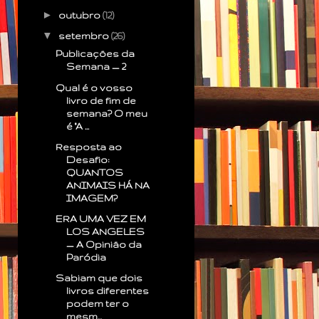
►
outubro
(12)
▼
setembro
(26)
Publicações da
Semana — 2
Qual é o vosso
livro de fim de
semana? O meu
é "A ...
Resposta ao
Desafio:
QUANTOS
ANIMAIS HÁ NA
IMAGEM?
ERA UMA VEZ EM
LOS ANGELES
— A Opinião da
Paródia
Sabiam que dois
livros diferentes
podem ter o
mesm...